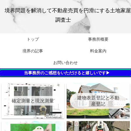
境界問題を解消して不動産売買を円滑にする土地家屋
調査士
トップ
事務所概要
境界の記事
料金案内
お問い合わせ
当事務所のご感想をいただけると嬉しいです▶
建物表題登記と不動
確定測量と現況測量
産登記