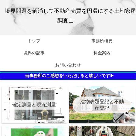
境界問題を解消して不動産売買を円滑にする土地家屋
調査士
トップ
事務所概要
境界の記事
料金案内
お問い合わせ
当事務所のご感想をいただけると嬉しいです▶
建物表題登記と不動
確定測量と現況測量
産登記