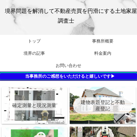
境界問題を解消して不動産売買を円滑にする土地家屋
調査士
トップ
事務所概要
境界の記事
料金案内
お問い合わせ
当事務所のご感想をいただけると嬉しいです▶
建物表題登記と不動
確定測量と現況測量
産登記