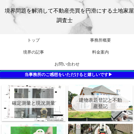
境界問題を解消して不動産売買を円滑にする土地家屋
調査士
トップ
事務所概要
境界の記事
料金案内
お問い合わせ
当事務所のご感想をいただけると嬉しいです▶
建物表題登記と不動
確定測量と現況測量
産登記