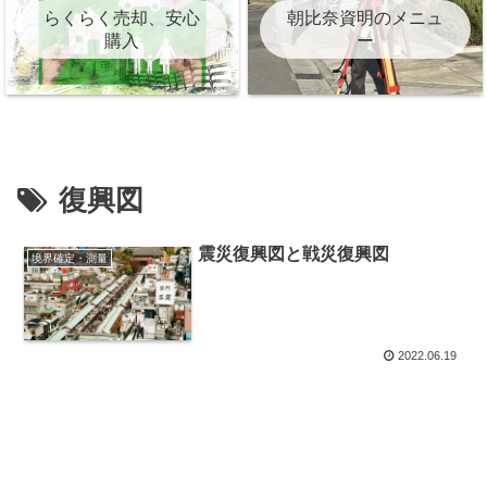
らくらく売却、安心
朝比奈資明のメニュ
購入
ー
復興図
震災復興図と戦災復興図
境界確定・測量
2022.06.19