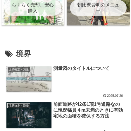
らくらく売却、安心
朝比奈資明のメニュ
購入
ー
境界
測量図のタイトルについて
境界確定・測量
2025.07.26
前面道路が42条1項1号道路なの
境界確定・測量
に現況幅員４m未満のときに有効
宅地の面積を確保する方法