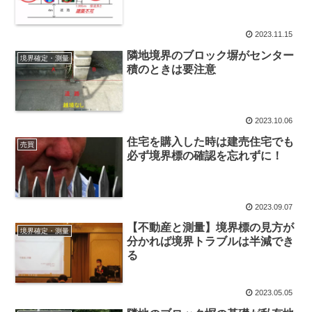
2023.11.15
隣地境界のブロック塀がセンター
境界確定・測量
積のときは要注意
2023.10.06
住宅を購入した時は建売住宅でも
売買
必ず境界標の確認を忘れずに！
2023.09.07
【不動産と測量】境界標の見方が
境界確定・測量
分かれば境界トラブルは半減でき
る
2023.05.05