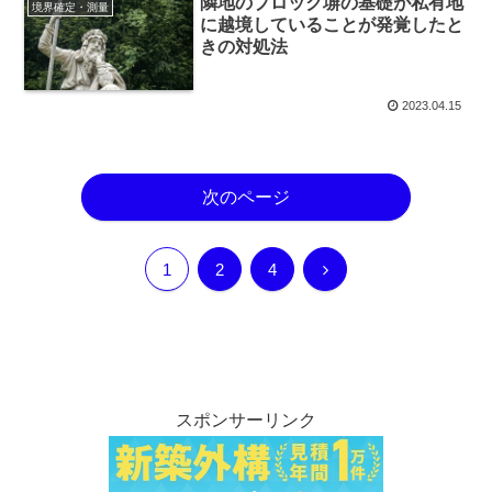
隣地のブロック塀の基礎が私有地
境界確定・測量
に越境していることが発覚したと
きの対処法
2023.04.15
次のページ
次
1
2
4
へ
スポンサーリンク