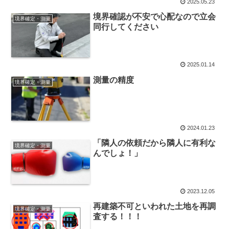
2025.05.23
境界確認が不安で心配なので立会
境界確定・測量
同行してください
2025.01.14
測量の精度
境界確定・測量
2024.01.23
「隣人の依頼だから隣人に有利な
境界確定・測量
んでしょ！」
2023.12.05
再建築不可といわれた土地を再調
境界確定・測量
査する！！！