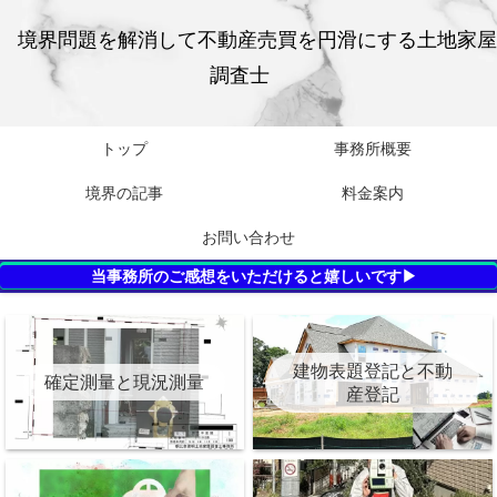
境界問題を解消して不動産売買を円滑にする土地家屋
調査士
トップ
事務所概要
境界の記事
料金案内
お問い合わせ
当事務所のご感想をいただけると嬉しいです▶
建物表題登記と不動
確定測量と現況測量
産登記