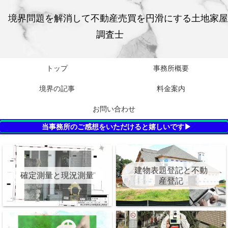
境界問題を解消して不動産売買を円滑にする土地家屋
調査士
トップ
事務所概要
境界の記事
料金案内
お問い合わせ
当事務所のご感想をいただけると嬉しいです▶
建物表題登記と不動
確定測量と現況測量
産登記