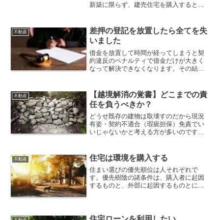
新築に限らず、建売住宅を購入するとき
に気持ち良い関係性を維持しつつ、損を
しないために確認しておきたい２大重要
事項。
差押の登記を放置したら全てを失
不動産
いました
借金を放置して時間が経ってしまうと契
約違反のペナルティで借金だけが大きく
なって解決できなくなります。その結
果、家も財産も、信用さえも全て失って
しまうことになります。そうならないた
めには早めに行動するしかありません。
【越境解消の覚書】どこまでの責
不動産
任を負うべきか？
どうせ既存の建物は取壊すのだから現況
有姿・契約不適合（瑕疵担保）免責でい
いじゃないかと考える方が多いのです
が、買主にしてみたら解決するために費
用の掛かるリスクは避けたい訳です。こ
この部分の条件のすり合わせが売買価格
住宅は環境を購入する
不動産
に大きく影響してきます。
住まい選びの優先順位は人それぞれで
す。優先樹陰の諸条件は、購入者に起因
するものと、外部に起因するものとに分
けることができます。外部に起因するも
のはどうすることもできないことが多い
ので、この条件から優先する方が満足度
が高くなりやすいです。
住宅ローンを利用したい
不動産