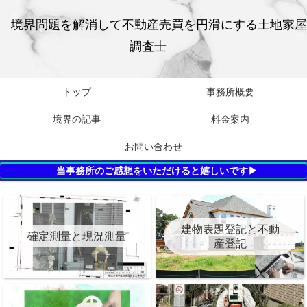
境界問題を解消して不動産売買を円滑にする土地家屋
調査士
トップ
事務所概要
境界の記事
料金案内
お問い合わせ
当事務所のご感想をいただけると嬉しいです▶
建物表題登記と不動
確定測量と現況測量
産登記