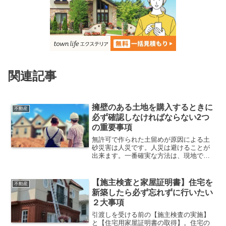
関連記事
擁壁のある土地を購入するときに
不動産
必ず確認しなければならない2つ
の重要事項
無許可で作られた土留めが原因による土
砂災害は人災です。人災は避けることが
出来ます。一番確実な方法は、現地で実
際の写真を撮り役所で確認することで
す。
【施主検査と家屋証明書】住宅を
不動産
新築したら必ず忘れずに行いたい
２大事項
引渡しを受ける前の【施主検査の実施】
と【住宅用家屋証明書の取得】。住宅の