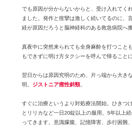
でも原因が分からないからと、受け入れてく
ました。発作と痙攣は激しく続いてるのに、
経が原因だろうと脳神経科のある救急病院へ
真夜中に突然来られても全身麻酔を打つこと
もできずに明け方タクシーを呼んで帰ること
翌日からは原因究明のため、片っ端から大き
明。
ジストニア痙性斜頸
。
すぐに治療というより対処療法開始。ひきつ
とリリカなど一日20錠以上の服用。5年以上
ってきます。意識朦朧、記憶障害、歩行困難