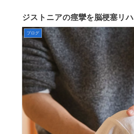
ジストニアの痙攣を脳梗塞リ
ブログ