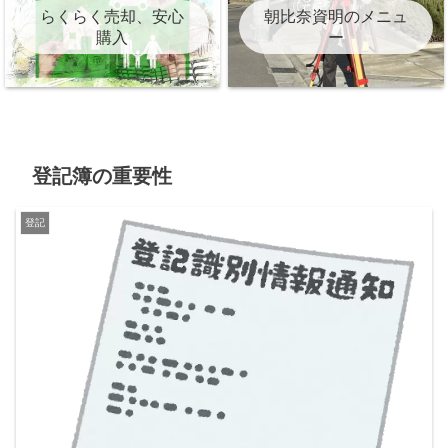
らくらく売却、安心
朝比奈資明のメニュ
購入
ー
登記簿の重要性
登記