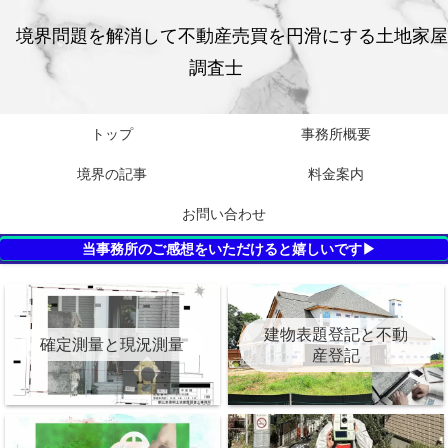
境界問題を解消して不動産売買を円滑にする土地家屋
調査士
トップ
事務所概要
境界の記事
料金案内
お問い合わせ
当事務所のご感想をいただけると嬉しいです▶
建物表題登記と不動
確定測量と現況測量
産登記