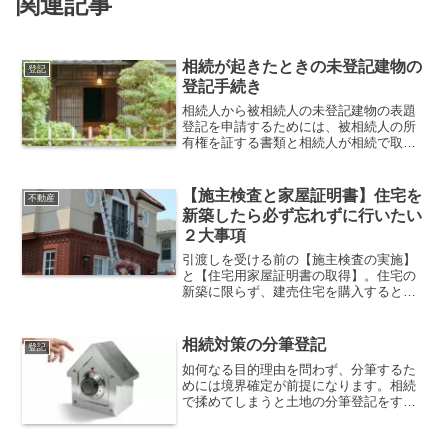
関連記事
相続が起きたときの未登記建物の
登記
登記手続き
相続人から被相続人の未登記建物の表題
登記を申請するためには、被相続人の所
有権を証する書類と相続人が相続で取得
したことを証する書面が必要になりま
す。
【施主検査と家屋証明書】住宅を
不動産
新築したら必ず忘れずに行いたい
２大事項
引渡しを受ける前の【施主検査の実施】
と【住宅用家屋証明書の取得】。住宅の
新築に限らず、建売住宅を購入するとき
に気持ち良い関係性を維持しつつ、損を
しないために確認しておきたい２大重要
事項。
相続対策の分筆登記
登記
如何なる目的理由を問わず、分筆するた
めには境界確定が前提になります。相続
で揉めてしまうと土地の分筆登記をする
ための権利者全員の同意を得ることが出
来ず、売ってお金に換えて分けることし