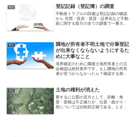
かできない。ということにもなりかねま
せん。
登記記録（登記簿）の調査
登記
不動産トラブルの回避は登記記録の確認
から 売買・投資・賃貸・証券化など不動
産に関する取引の全ての調査で一番大事
なことが所有者の確認です。生活の拠点
となるマイホーム、お金を増やすために
不動産を利用する投資、その目的がなん
であれ、初めに確認しておきたい重要事
隣地が所有者不明土地で分筆登記
登記
項が対象不動産の所有者です。
が出来なくならないようにするた
めに大事なこと
境界確定のために隣接土地所有者との立
会確認は絶対条件です。もし隣地の所有
者が見つからなかったら？確認する相手
がいない！これでは境界確定が出来ませ
ん。境界が未確定のままでは、不動産登
記ができず、財産価値が大きく下がって
土地の権利が消えた
登記
しまいます。
要するに公図の見方として、距離・角
度・面積は不正確だが、位置・曲がり・
形については比較的正確である。とされ
ています。