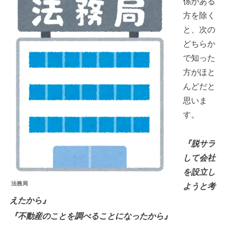
係がある
方を除く
と、次の
どちらか
で知った
方がほと
んどだと
思いま
す。
『脱サラ
して会社
を設立し
法務局
ようと考
えたから』
『不動産のことを調べることになったから』