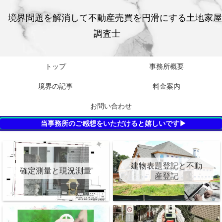
境界問題を解消して不動産売買を円滑にする土地家屋
調査士
トップ
事務所概要
境界の記事
料金案内
お問い合わせ
当事務所のご感想をいただけると嬉しいです▶
建物表題登記と不動
確定測量と現況測量
産登記