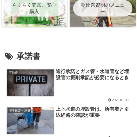
らくらく売却、安心
朝比奈資明のメニュ
購入
ー
承諾書
通行承諾とガス管・水道管など埋
不動産
設管の掘削承諾が必要になるとき
2023.01.09
上下水道の埋設管は、所有者と引
境界確定・測量
込経路の確認が重要