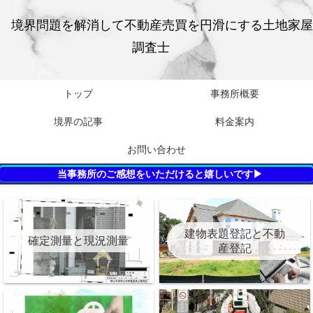
境界問題を解消して不動産売買を円滑にする土地家屋
調査士
トップ
事務所概要
境界の記事
料金案内
お問い合わせ
当事務所のご感想をいただけると嬉しいです▶
建物表題登記と不動
確定測量と現況測量
産登記