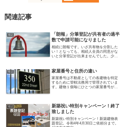
関連記事
「朗報」分筆登記が共有者の過半
登記
数で申請可能になりました
相続に朗報です。いざ共有物を分割した
い！となっても、相続人全員の同意がな
いと分筆登記が出来ませんでした。少し
広い土地だから分筆して分けることが出
来たら相続人全員が満足できる申告が出
来るのに。。。そんな問題を抱えていた
家屋番号と住所の違い
登記
方々には画期的な法改正です。
家屋番号は不動産としての各建物を特定
するために管轄法務局で管理されていま
す。建物１個毎にひとつの家屋番号が付
されます。同時期に同一の家屋番号が存
在することはなく、建物の特定と管理の
ために使用されています。
新築祝い特別キャンペーン！終了
登記
致しました
新築祝い特別キャンペーン！新築建物表
題登記。令和4年4月30日ご依頼分まで。