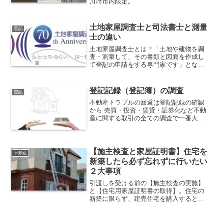
川崎市内限定。
土地家屋調査士と司法書士と測量
登記
士の違い
土地家屋調査士とは？「土地や建物を調
査・測量して、その書類と図面を作成し
て登記の申請をする専門家です」となり
ます。 ところが、登記の専門家は司法書
士、測量の専門家は測量士と思われてい
る人が多く、上記の説明ではわからない
登記記録（登記簿）の調査
登記
と思います。 司法書士は登記の専門家、
不動産トラブルの回避は登記記録の確認
測量士は測量の専門家であることは間違
から 売買・投資・賃貸・証券化など不動
いありません。
産に関する取引の全ての調査で一番大事
なことが所有者の確認です。生活の拠点
となるマイホーム、お金を増やすために
不動産を利用する投資、その目的がなん
であれ、初めに確認しておきたい重要事
【施主検査と家屋証明書】住宅を
不動産
項が対象不動産の所有者です。
新築したら必ず忘れずに行いたい
２大事項
引渡しを受ける前の【施主検査の実施】
と【住宅用家屋証明書の取得】。住宅の
新築に限らず、建売住宅を購入するとき
に気持ち良い関係性を維持しつつ、損を
しないために確認しておきたい２大重要