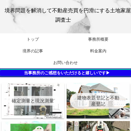
境界問題を解消して不動産売買を円滑にする土地家屋
調査士
トップ
事務所概要
境界の記事
料金案内
お問い合わせ
当事務所のご感想をいただけると嬉しいです▶
建物表題登記と不動
確定測量と現況測量
産登記