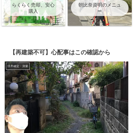
らくらく売却、安心
朝比奈資明のメニュ
購入
ー
【再建築不可】心配事はこの確認から
境界確定・測量