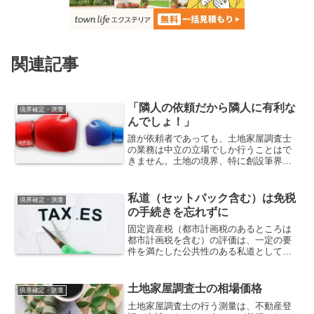
関連記事
「隣人の依頼だから隣人に有利な
境界確定・測量
んでしょ！」
誰が依頼者であっても、土地家屋調査士
の業務は中立の立場でしか行うことはで
きません。土地の境界、特に創設筆界
（一番初めの土地の境界線）は動かな
い！もとから決まっていた境界を復元し
た点を立会確認しているだけの作業とな
私道（セットバック含む）は免税
境界確定・測量
ります。
の手続きを忘れずに
固定資産税（都市計画税のあるところは
都市計画税を含む）の評価は、一定の要
件を満たした公共性のある私道として認
定されると非課税となります。ただし、
勝手に非課税とされることはなく、自ら
申請する必要があります。
土地家屋調査士の相場価格
境界確定・測量
土地家屋調査士の行う測量は、不動産登