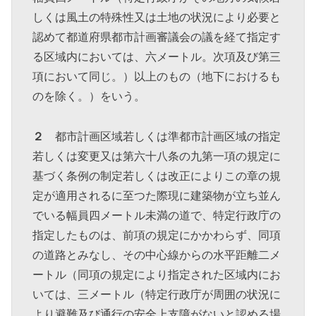
しくは風土の特殊性又は土地の状況により必要と
認めて都道府県都市計画審議会の議を経て指定す
る区域内においては、六メートル。次項及び第三
項において同じ。）以上のもの（地下におけるも
のを除く。）をいう。
２
都市計画区域若しくは準都市計画区域の指定
若しくは変更又は第六十八条の九第一項の規定に
基づく条例の制定若しくは改正によりこの章の規
定が適用されるに至つた際現に建築物が立ち並ん
でいる幅員四メートル未満の道で、特定行政庁の
指定したものは、前項の規定にかかわらず、同項
の道路とみなし、その中心線からの水平距離二メ
ートル（同項の規定により指定された区域内にお
いては、三メートル（特定行政庁が周囲の状況に
より避難及び通行の安全上支障がないと認める場