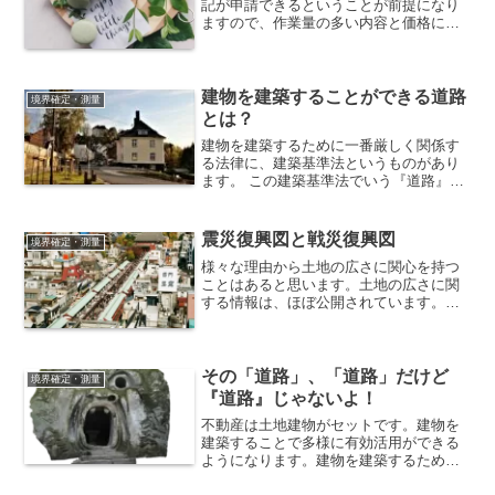
記が申請できるということが前提になり
ますので、作業量の多い内容と価格にな
り、その費用にプラス、立会確認時のコ
ミュニケーション能力に対する報酬額の
合計となります。
建物を建築することができる道路
境界確定・測量
とは？
建物を建築するために一番厳しく関係す
る法律に、建築基準法というものがあり
ます。 この建築基準法でいう『道路』と
は、原則、幅が４m以上あることが必要
です。建物を建てるためには、この道路
に２ｍ以上の長さで接していなければい
震災復興図と戦災復興図
境界確定・測量
けません。
様々な理由から土地の広さに関心を持つ
ことはあると思います。土地の広さに関
する情報は、ほぼ公開されています。目
的によって調査する資料や図面も異なっ
てきます。ここでは、一般的に調査され
やすい資料（図面）と東京都で境界確定
測量を行う場合に重宝される震災・戦災
その「道路」、「道路」だけど
境界確定・測量
復興図をご紹介します。
『道路』じゃないよ！
不動産は土地建物がセットです。建物を
建築することで多様に有効活用ができる
ようになります。建物を建築するための
接道義務とは？建築基準法と道路法の違