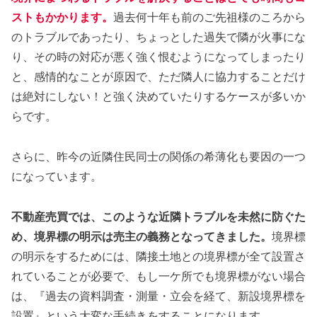
ストもかかります。
過去何十年も前のご先祖様のころから
のトラブルであったり、ちょっとした過失で隣が火事にな
り、その時の対応が悪く強く恨むようになってしまったり
と、感情的なことが原因で、ただ隣人に協力することだけ
は絶対にしない！と強く決めていたりするケースが多いか
らです。
さらに、昨今の近隣住民同士の関係の希薄化も要因の一つ
になっています。
不動産売買では、このような近隣トラブルを未然に防ぐた
め、境界標の明示は売主の義務となってきました。
境界標
の明示をするためには、隣接土地との境界標が全て設置さ
れていることが必要で、もし一ケ所でも境界標がない場合
は、『過去の資料調査・測量・立会を経て、新設境界標を
設置』という大変な手続きをすることになります。