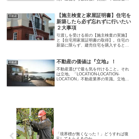
の人が来て次のように言われて、何のこ
とか分からなくてとても困っています。
「お宅の塀が越境している。この書類に
【施主検査と家屋証明書】住宅を
不動産
サインして欲しい！」
新築したら必ず忘れずに行いたい
２大事項
引渡しを受ける前の【施主検査の実施】
と【住宅用家屋証明書の取得】。住宅の
新築に限らず、建売住宅を購入するとき
に気持ち良い関係性を維持しつつ、損を
しないために確認しておきたい２大重要
事項。
不動産の価値は『立地』！
不動産
不動産選びで最も気を付けること。それ
は立地。「LOCATION-LOCATION-
LOCATION」不動産業界の常識。立地さ
え間違えなければ、絶対に損をしないと
言うことです。不動産探しをするときに
は、常に気にします。
「境界標が無くなった！」どうすれば復
元してもらえるのか