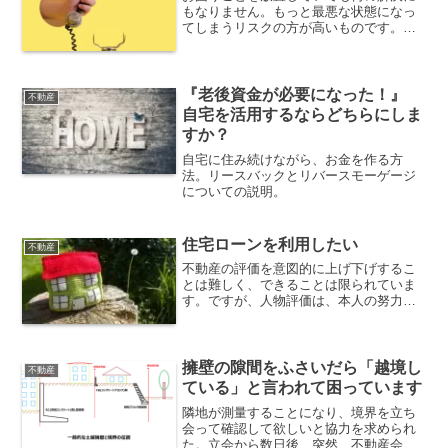
もなりません。もっと最悪な状態になっ
てしまうリスクの方が高いものです。物
事を解決するためには自ら動くよりほか
に方法はありません。そして何でもかん
でもお金を払わないと解決できないとい
うことでもありません。
『老後資金が必要になった！』
不動産
自宅を活用するならどちらにしま
すか？
自宅に住み続けながら、お金を作る方
法。リースバックとリバースモーゲージ
についての説明。
住宅ローンを利用したい
不動産
不動産の評価を意図的に上げ下げするこ
とは難しく、できることは限られていま
す。ですが、人物評価は、本人の努力で
変えることができます。言動が一致しな
いことが最悪で、信用を失いますので事
前審査も通らない結果となってしまいま
す。
擁壁の隙間をふさいだら「越境し
不動産
ている」と言われて困っています
隣地が測量することになり、境界を立ち
会って確認して欲しいと協力を求められ
た。立会から数日後、突然、不動産会社