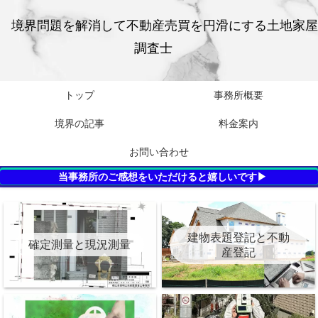
境界問題を解消して不動産売買を円滑にする土地家屋
調査士
トップ
事務所概要
境界の記事
料金案内
お問い合わせ
当事務所のご感想をいただけると嬉しいです▶
建物表題登記と不動
確定測量と現況測量
産登記