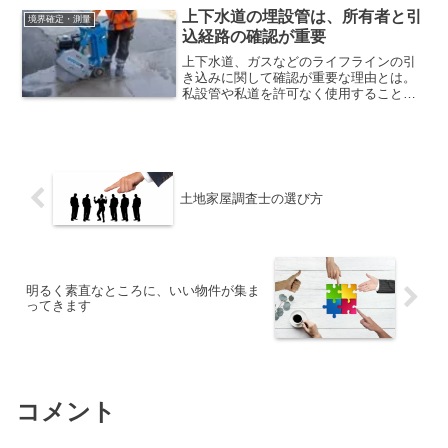
上下水道の埋設管は、所有者と引
境界確定・測量
込経路の確認が重要
上下水道、ガスなどのライフラインの引
き込みに関して確認が重要な理由とは。
私設管や私道を許可なく使用することは
できません。埋設管の工事費用はかなり
高額なものです。自由に建て替えができ
るようにするため、突然、隣人から埋設
管を撤去してくれと言われることのない
ように。
土地家屋調査士の選び方
明るく素直なところに、いい物件が集ま
ってきます
コメント