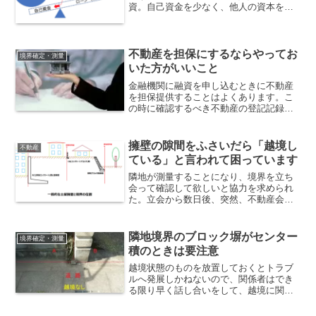
資。自己資金を少なく、他人の資本を多
くすることで投資利回りが高くなるレバ
レッジ効果とは？「投資するからお金貸
してください！」が、当然の不動産投資
の驚くべき実態は、
不動産を担保にするならやってお
境界確定・測量
いた方がいいこと
金融機関に融資を申し込むときに不動産
を担保提供することはよくあります。こ
の時に確認するべき不動産の登記記録と
は？そして、融資条件になりやすい注意
するポイントとその対処方法は何か？事
前に完了しておくことで、より早く、か
擁壁の隙間をふさいだら「越境し
不動産
つ、好条件を得ることができるでしょ
ている」と言われて困っています
う。
隣地が測量することになり、境界を立ち
会って確認して欲しいと協力を求められ
た。立会から数日後、突然、不動産会社
の人が来て次のように言われて、何のこ
とか分からなくてとても困っています。
「お宅の塀が越境している。この書類に
隣地境界のブロック塀がセンター
境界確定・測量
サインして欲しい！」
積のときは要注意
越境状態のものを放置しておくとトラブ
ルへ発展しかねないので、関係者はでき
る限り早く話し合いをして、越境に関す
る覚書を作成しておいたほうが良い。