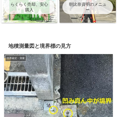
らくらく売却、安心
朝比奈資明のメニュ
購入
ー
地積測量図と境界標の見方
境界確定・測量