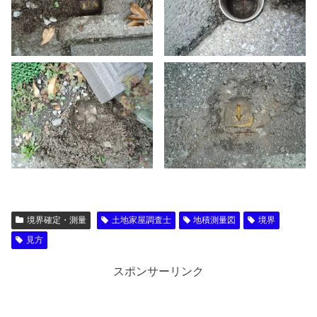
境界確定・測量
土地家屋調査士
地積測量図
境界
見方
スポンサーリンク