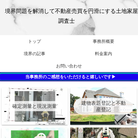
境界問題を解消して不動産売買を円滑にする土地家屋
調査士
トップ
事務所概要
境界の記事
料金案内
お問い合わせ
当事務所のご感想をいただけると嬉しいです▶
建物表題登記と不動
確定測量と現況測量
産登記