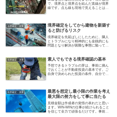
で、境界点と境界点を結んだ直線が境界
線です。点も線も現地で見えることはあ
りません。境界標は目印です。『土地の
境界が間違っている気がする』、『越境
してると思うけど後のトラブルが心配』
このように不安を感じている方が多いよ
境界確定をしてから建物を新築す
境界確定・測量
うです。
ると防げるリスク
境界確定を先延ばしにしたために、隣人
とトラブルになり精神的にも金銭的にも
問題となり解決が困難な事態に陥ってし
まっている方から相談を受けることがあ
ります。協力してもらえない理由があり
ます。
素人でもできる境界確認の基本
境界確定・測量
予想できるトラブルの芽は、事前に摘ん
でおくことが不動産投資の基本です。ご
自身で決められた投資の条件、自分で抱
えると決めたリスクと売主に解決しても
らうリスクの範囲は確りと守って、取引
に臨んでください。
最悪を想定し最小限の作業を考え
境界確定・測量
最大限の努力をして事に当たる
見積金額は作成者の覚悟の表れだと思い
ます。WIN-WINの仕事が続けられること
を信じて全力で頑張るだけです。事前調
査だけはやり過ぎということはないと思