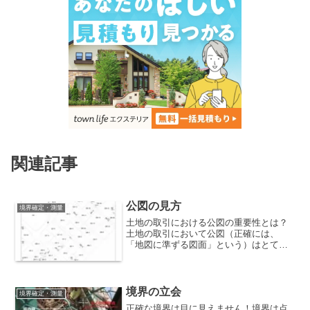
関連記事
公図の見方
境界確定・測量
土地の取引における公図の重要性とは？
土地の取引において公図（正確には、
「地図に準ずる図面」という）はとても
重要な図面です。ここでは、不動産登記
法の定義ではなく、実務での大切な役割
についてまとめていきます。
境界の立会
境界確定・測量
正確な境界は目に見えません！境界は点