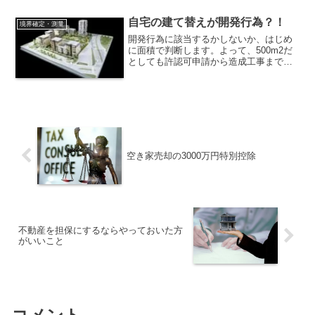
います。それでも、、、
自宅の建て替えが開発行為？！
境界確定・測量
開発行為に該当するかしないか、はじめ
に面積で判断します。よって、500m2だ
としても許認可申請から造成工事までで
少なく見積もっても1,000万円程の費用負
担が生じることになります。この金銭負
担をなくすことができる可能性がありま
す。
空き家売却の3000万円特別控除
不動産を担保にするならやっておいた方
がいいこと