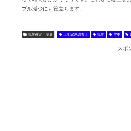
ブル減少にも役立ちます。
境界確定・測量
土地家屋調査士
境界
空中
スポ