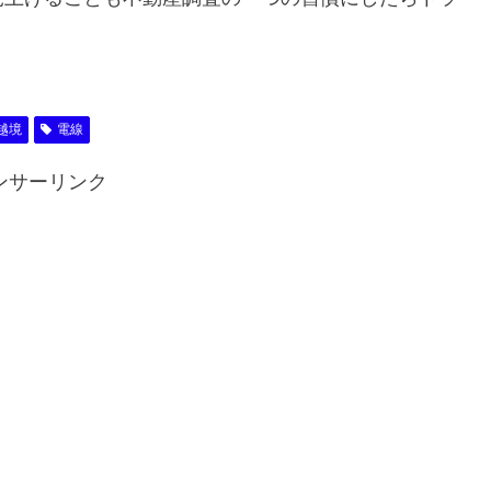
越境
電線
ンサーリンク