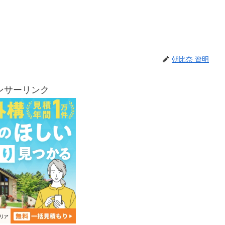
朝比奈 資明
ンサーリンク