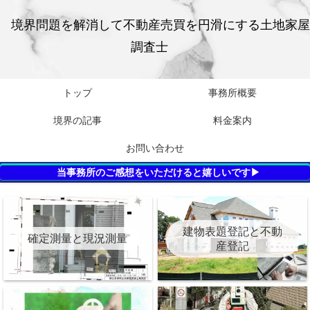
境界問題を解消して不動産売買を円滑にする土地家屋
調査士
トップ
事務所概要
境界の記事
料金案内
お問い合わせ
当事務所のご感想をいただけると嬉しいです▶
建物表題登記と不動
確定測量と現況測量
産登記