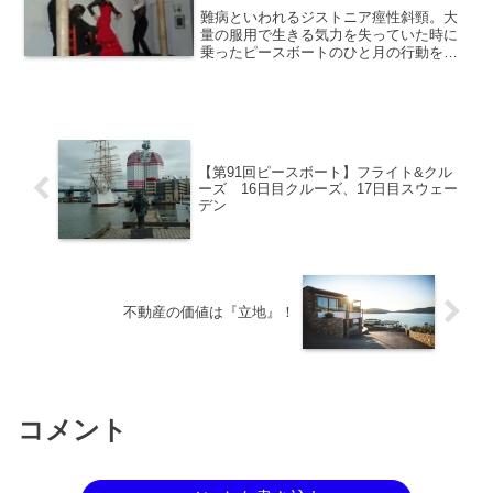
難病といわれるジストニア痙性斜頸。大
量の服用で生きる気力を失っていた時に
乗ったピースボートのひと月の行動を綴
った旅日記。はじめてのヨーロッパ旅行
で訪れた国は10か国以上。フライト&ク
ルーズの７日目、スペインでの遊びが過
ぎてピースボートがまさかの乗船拒
否！？
【第91回ピースボート】フライト&クル
ーズ 16日目クルーズ、17日目スウェー
デン
不動産の価値は『立地』！
コメント