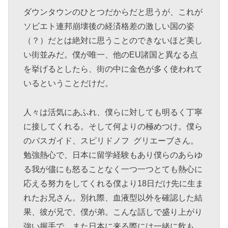
ダウンタウンのひとつだからだと思うが、これが
ソビエト連邦崩壊後の経済格差の激しい国の姿
（？）だとは絶対に思うことのできないほど美し
い街並みだ。僕が唯一、他のEU諸国と異なる点
を挙げるとしたら、街の中に金色が多く使われて
いるということだけだ。
人々は活気にあふれ、僕らに対しても明るく丁寧
に接してくれる。そして何よりの極めつけ。僕ら
のバスガイド、スピリドノフ グリエーブさん。
勉強熱心で、日本に留学経験もあり僕らのあらゆ
る我が儘にも怒ることなく一つ一つとても熱心に
応える努力をしてくれる僕より18日だけ先に生ま
れたお兄さん。別れ際、血液型以外を確認した結
果、彼が兄で、僕が弟。こんな話しで盛り上がり
強い握手で、また日本に来る際には一緒に飲も