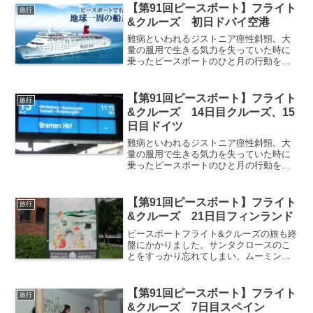
&クルーズの4日目、イタリアの屋台手掴
【第91回ピースボート】フライト
旅行
み焼肉。
&クルーズ 初日ドバイ空港
難病といわれるジストニア痙性斜頸。大
量の服用で生きる気力を失っていた時に
乗ったピースボートのひと月の行動を綴
った旅日記。はじめてのヨーロッパ旅行
で訪れた国の数は10か国以上。
【第91回ピースボート】フライト
旅行
&クルーズ 14日目クルーズ、15
日目ドイツ
難病といわれるジストニア痙性斜頸。大
量の服用で生きる気力を失っていた時に
乗ったピースボートのひと月の行動を綴
った旅日記。はじめてのヨーロッパ旅行
で訪れた国は10か国以上。フライト&ク
ルーズも折り返しの15日目、ドイツ。
【第91回ピースボート】フライト
旅行
&クルーズ 21日目フィンランド
ピースボートフライト&クルーズの旅も終
盤にかかりました。サンタクロースのこ
とをすっかり忘れてしまい、ムーミンと
かもめ食堂での食事に夢中。少ない時間
ながらも優しくて暖かい町の人のおかげ
で、無事に帰船できたフィンランド。
【第91回ピースボート】フライト
旅行
&クルーズ 7日目スペイン