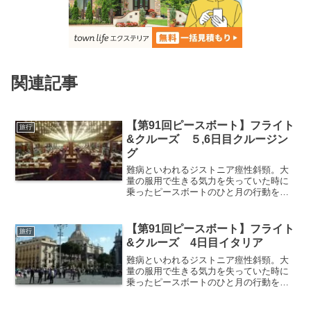
関連記事
【第91回ピースボート】フライト
旅行
&クルーズ ５,6日目クルージン
グ
難病といわれるジストニア痙性斜頸。大
量の服用で生きる気力を失っていた時に
乗ったピースボートのひと月の行動を綴
った旅日記。はじめてのヨーロッパ旅行
で訪れた国は10か国以上。フライト&ク
ルーズの5，6日目、丸二日に渡るピース
【第91回ピースボート】フライト
旅行
ボート初の長い船上生活。
&クルーズ 4日目イタリア
難病といわれるジストニア痙性斜頸。大
量の服用で生きる気力を失っていた時に
乗ったピースボートのひと月の行動を綴
った旅日記。はじめてのヨーロッパ旅行
で訪れた国の数は10か国以上。フライト