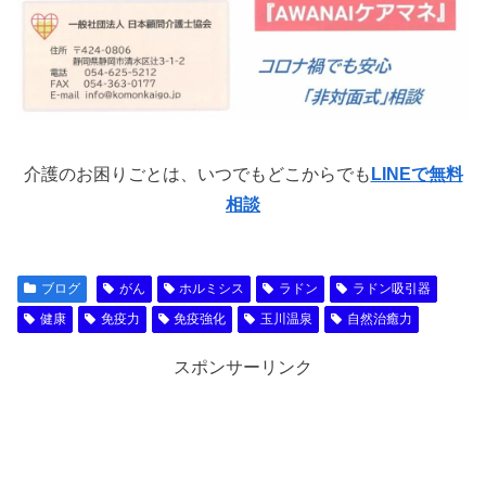
介護のお困りごとは、いつでもどこからでも
LINEで無料
相談
ブログ
がん
ホルミシス
ラドン
ラドン吸引器
健康
免疫力
免疫強化
玉川温泉
自然治癒力
スポンサーリンク