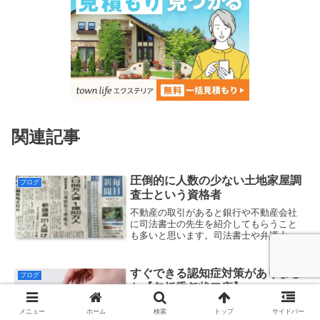
関連記事
圧倒的に人数の少ない土地家屋調
ブログ
査士という資格者
不動産の取引があると銀行や不動産会社
に司法書士の先生を紹介してもらうこと
も多いと思います。司法書士や弁護士の
先生方の中には、土地家屋調査士との繋
がりをお持ちでない方も多く、金融機関
に至っては、銀行の支店長でさえ不動産
すぐできる認知症対策がありまし
ブログ
登記も全て司法書士の業務だと思い込ん
た【包括委任状口座】
でいる方がいます。
少子高齢化が進んで、一番大変なのが、
メニュー
ホーム
検索
トップ
サイドバー
親の認知症対策。たとえ資産家の家であ