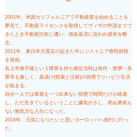
2001年、米国カリフォルニアで不動産業を始めることを
夢見て、不動産ライセンスを取得してヴィザの申請までで
きたとき不動産詐欺に遭い、借金返済に追われ渡米を断
念。
2011年、東日本大震災の起きた年にジストニア痙性斜頸
を発病。
右上半身不随という障害を持ち発症当時は発作・痙攣・失
禁等も激しく、薬漬け(投薬と注射)の状態でリハビリ生活
が始まる。
自分一人では着替え一つ出来ない状態で時間だけが経過
し、ただ生きているということに嫌気がさし、死ぬ勇気も
ない無気力な人生になった。
2016年、元気になりたいと思いヨーロッパへ旅行に行っ
た。