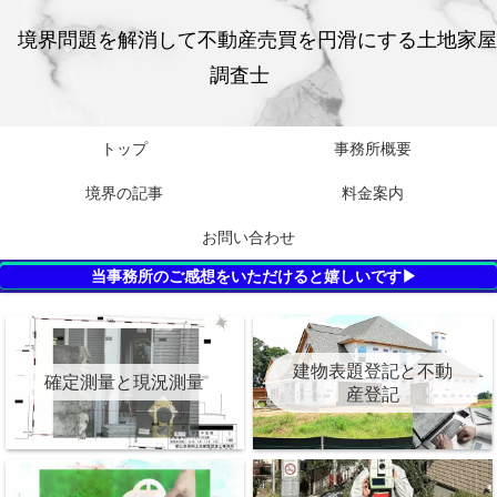
境界問題を解消して不動産売買を円滑にする土地家屋
調査士
トップ
事務所概要
境界の記事
料金案内
お問い合わせ
当事務所のご感想をいただけると嬉しいです▶
建物表題登記と不動
確定測量と現況測量
産登記