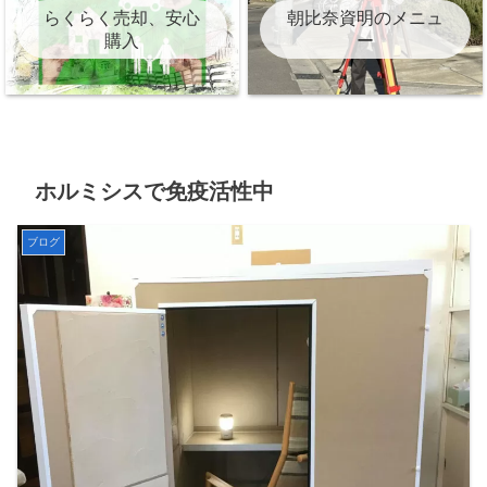
らくらく売却、安心
朝比奈資明のメニュ
購入
ー
ホルミシスで免疫活性中
ブログ